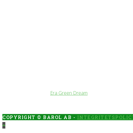
MENY
CLOSE
vi skapar din
trädgård
Välplanerad
utemiljö
Att anlägga en trädgård är mycket mera än att bara så och plant
trädgård blir precis som du tänkt dig. Vare sig det gäller att a
Vår samarbetspartner
Era Green Dream
har ett stort sortime
Här kan ni köpa växter direkt från leverantören eller så kan vi 
COPYRIGHT © BAROL AB -
INTEGRITETSPOLIC