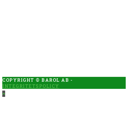
COPYRIGHT © BAROL AB -
INTEGRITETSPOLICY
OM OSS
TJÄNSTER
IDÉ & DESIGN
STENLÄGGNING